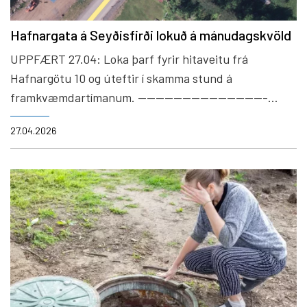
Hafnargata á Seyðisfirði lokuð á mánudagskvöld
UPPFÆRT 27.04: Loka þarf fyrir hitaveitu frá
Hafnargötu 10 og úteftir í skamma stund á
framkvæmdartímanum. -----------------------------
-- Vegna tengivinnu við gamla ríkið þarf að loka
27.04.2026
Hafnargötu frá kl. 10 á mánudagskvöld og fram eftir
kvöldi. Ekki er möguleiki á hjáleið og verða þeir sem
eiga erindi utan við Hafnargötu 11 að gera ráðstafanir
vegna þess. Beðist er velvirðingar á óþægindum sem
þetta kann að valda.