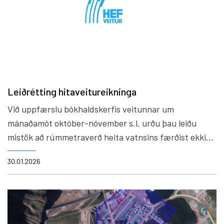
Leiðrétting hitaveitureikninga
Við uppfærslu bókhaldskerfis veitunnar um
mánaðamót október-nóvember s.l. urðu þau leiðu
mistök að rúmmetraverð heita vatnsins færðist ekki
rétt.
30.01.2026