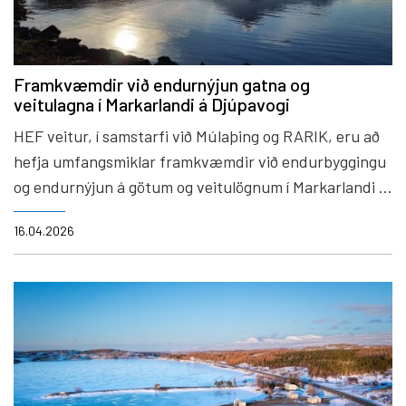
Framkvæmdir við endurnýjun gatna og
veitulagna í Markarlandi á Djúpavogi
HEF veitur, í samstarfi við Múlaþing og RARIK, eru að
hefja umfangsmiklar framkvæmdir við endurbyggingu
og endurnýjun á götum og veitulögnum í Markarlandi á
Djúpavogi.
16.04.2026