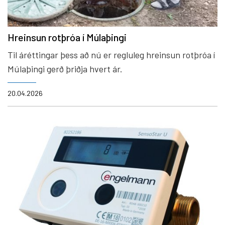
Hreinsun rotþróa í Múlaþingi
Til áréttingar þess að nú er regluleg hreinsun rotþróa í
Múlaþingi gerð þriðja hvert ár.
20.04.2026