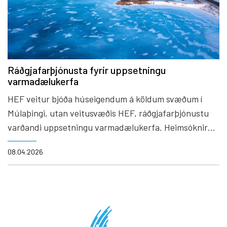
Ráðgjafarþjónusta fyrir uppsetningu
varmadælukerfa
HEF veitur bjóða húseigendum á köldum svæðum í
Múlaþingi, utan veitusvæðis HEF, ráðgjafarþjónustu
varðandi uppsetningu varmadælukerfa. Heimsóknir
verða skipulagðar á vormánuðum 2026.
08.04.2026