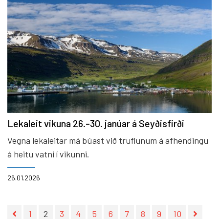
Lekaleit vikuna 26.-30. janúar á Seyðisfirði
Vegna lekaleitar má búast við truflunum á afhendingu
á heitu vatni í vikunni.
26.01.2026
1
2
3
4
5
6
7
8
9
10