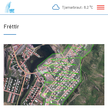
Fara
Tjarnarbraut:
8,2 °C
í
efni
Fréttir