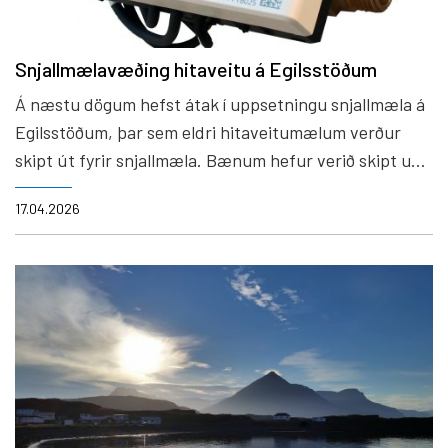
Snjallmælavæðing hitaveitu á Egilsstöðum
Á næstu dögum hefst átak í uppsetningu snjallmæla á
Egilsstöðum, þar sem eldri hitaveitumælum verður
skipt út fyrir snjallmæla. Bænum hefur verið skipt upp
í svæði og verður haft samband við íbúa þeirra svæða
17.04.2026
sem næst verða í röðinni.