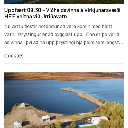
Uppfært 09:30 - Viðhaldsvinna á Virkjunarsvæði
HEF veitna við Urriðavatn
Nú ættu flestir notendur að vera komin með heitt
vatn. Þrýstingur er að byggjast upp. Enn er þó verið
að vinna í því að ná upp þrýstingi hjá þeim sem lengst
eru frá Egilsstöðum
09.10.2025