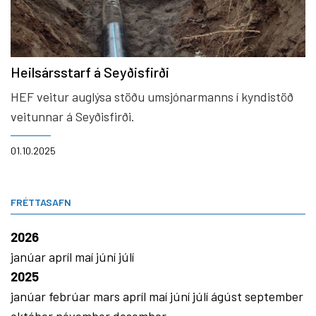
Heilsársstarf á Seyðisfirði
HEF veitur auglýsa stöðu umsjónarmanns í kyndistöð
veitunnar á Seyðisfirði.
01.10.2025
FRÉTTASAFN
2026
janúar
apríl
maí
júní
júlí
2025
janúar
febrúar
mars
apríl
maí
júní
júlí
ágúst
september