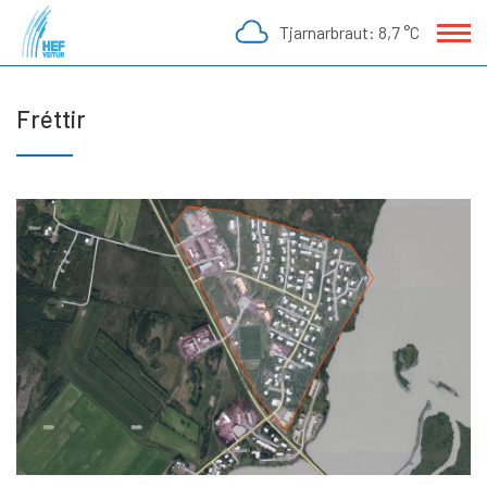
Fara
Tjarnarbraut:
8,7 °C
í
efni
Fréttir