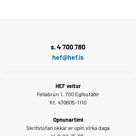
s. 4 700 780
hef@hef.is
HEF veitur
Fellabrún 1, 700 Egilsstaðir
Kt. 470605-1110
Opnunartími
Skrifstofan okkar er opin virka daga