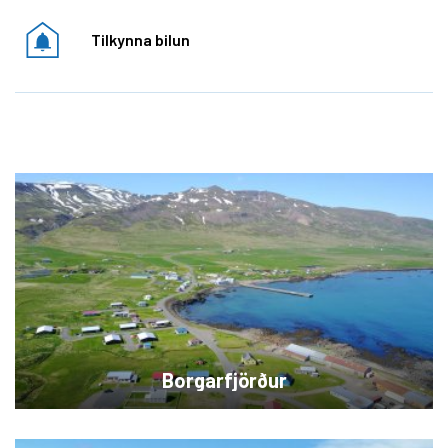
Tilkynna bilun
Borgarfjörður
HEF veitur sjá um og reka vatns,- og fráveitukerfi í
þéttbýlinu á Borgarfirði eystri.