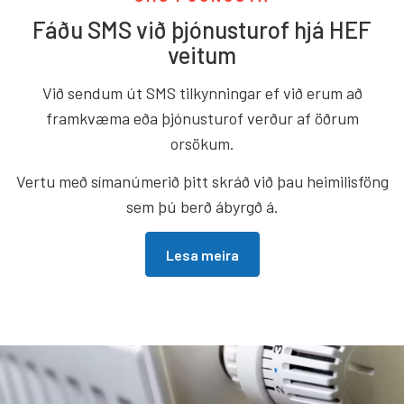
Fáðu SMS við þjónusturof hjá HEF
veitum
Við sendum út SMS tilkynningar ef við erum að
framkvæma eða þjónusturof verður af öðrum
orsökum.
Vertu með símanúmerið þitt skráð við þau heimilisföng
sem þú berð ábyrgð á.
Lesa meira