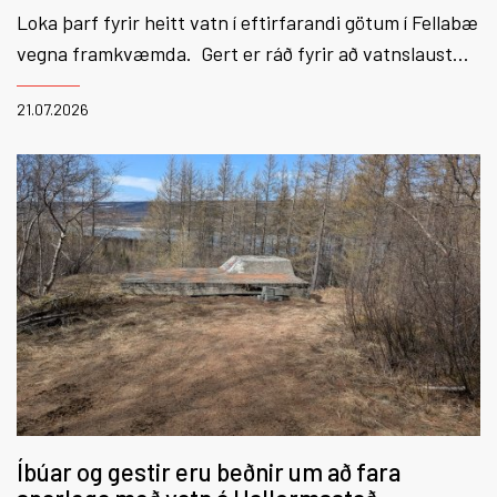
Loka þarf fyrir heitt vatn í eftirfarandi götum í Fellabæ
vegna framkvæmda. Gert er ráð fyrir að vatnslaust
verði frá kl 9 og fram eftir degi. Beðist er velvirðingar
21.07.2026
á óþægindum sem þetta kann að valda.
Íbúar og gestir eru beðnir um að fara