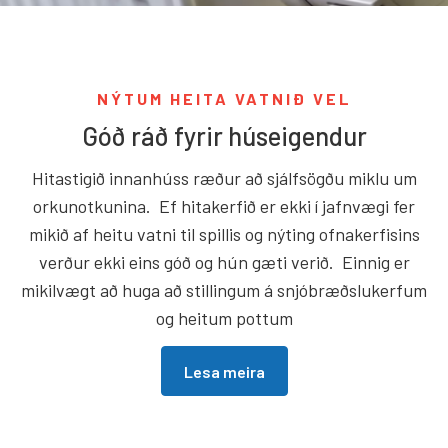
NÝTUM HEITA VATNIÐ VEL
Góð ráð fyrir húseigendur
Hitastigið innanhúss ræður að sjálfsögðu miklu um
orkunotkunina. Ef hitakerfið er ekki í jafnvægi fer
mikið af heitu vatni til spillis og nýting ofnakerfisins
verður ekki eins góð og hún gæti verið. Einnig er
mikilvægt að huga að stillingum á snjóbræðslukerfum
og heitum pottum
Lesa meira