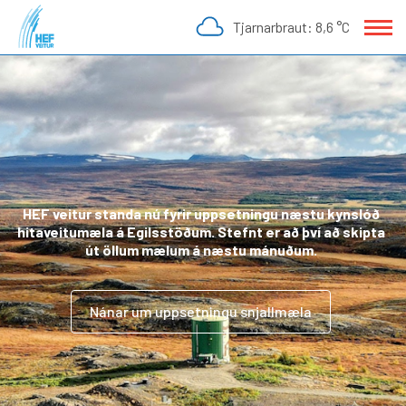
Fara
Tjarnarbraut:
8,6 °C
í
efni
HEF veitur standa nú fyrir uppsetningu næstu kynslóð
hitaveitumæla á Egilsstöðum. Stefnt er að því að skipta
út öllum mælum á næstu mánuðum.
Nánar um uppsetningu snjallmæla