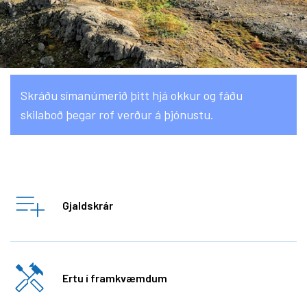
Skráðu símanúmerið þitt hjá okkur og fáðu
skilaboð þegar rof verður á þjónustu.
Gjaldskrár
Ertu í framkvæmdum