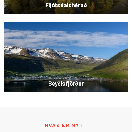
Fljótsdalshérað
HEF veitur sjá um og reka Hitaveitu,- vatnsveitu,- og
fráveitukerfi á nokkrum stöðum á Fljótsdalshéraði.
Seyðisfjörður
HEF veitur sjá um og reka vatnsveitu,- og fráveitukerfi
í þéttbýlinu í Seyðisfirði.
HVAÐ ER NÝTT