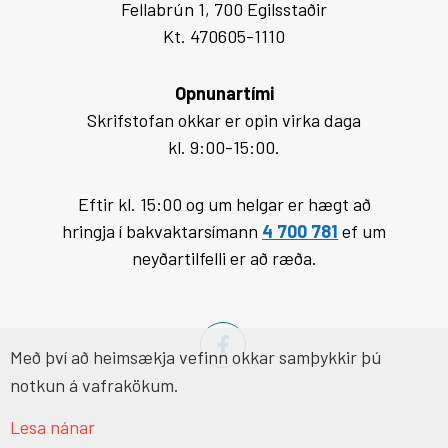
Fellabrún 1, 700 Egilsstaðir
Kt. 470605-1110
Opnunartími
Skrifstofan okkar er opin virka daga
kl. 9:00-15:00.
Eftir kl. 15:00 og um helgar er hægt að
hringja í bakvaktarsímann
4 700 781
ef um
neyðartilfelli er að ræða.
Með því að heimsækja vefinn okkar samþykkir þú
notkun á vafrakökum.
Lesa nánar