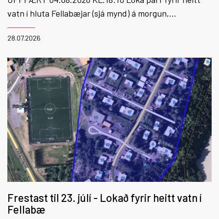
vatn í hluta Fellabæjar (sjá mynd) á morgun,
Miðvikudag, vegna framkvæmda í Lagarfelli. Gert er
28.07.2026
ráð fyrir að lokað verði í ca. klukkustund seinnipartinn
á morgun.
Frestast til 23. júlí - Lokað fyrir heitt vatn í
Fellabæ