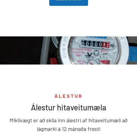
ÁLESTUR
Álestur hitaveitumæla
Mikilvægt er að skila inn álestri af hitaveitumæli að
lágmarki á 12 mánaða fresti