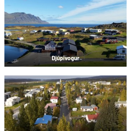
Djúpivogur
HEF veitur sjá um og reka vatns,- og fráveitukerfi á
Djúpavogi.