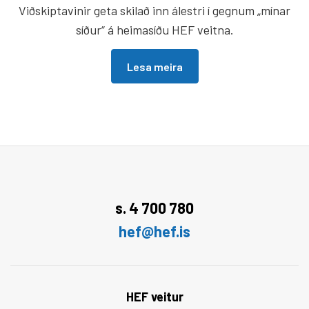
Viðskiptavinir geta skilað inn álestri í gegnum „mínar
síður“ á heimasíðu HEF veitna.
Lesa meira
s. 4 700 780
hef@hef.is
HEF veitur