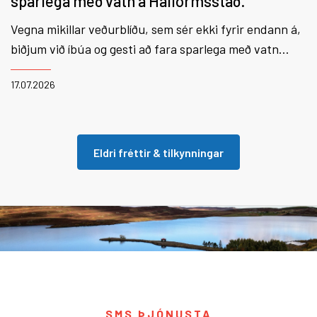
sparlega með vatn á Hallormsstað.
Vegna mikillar veðurblíðu, sem sér ekki fyrir endann á,
biðjum við íbúa og gesti að fara sparlega með vatn
næstu dagana ef kostur er á.
17.07.2026
Eldri fréttir & tilkynningar
SMS ÞJÓNUSTA