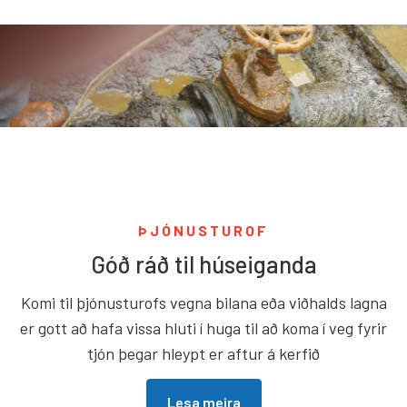
ÞJÓNUSTUROF
Góð ráð til húseiganda
Komi til þjónusturofs vegna bilana eða viðhalds lagna
er gott að hafa vissa hluti í huga til að koma í veg fyrir
tjón þegar hleypt er aftur á kerfið
Lesa meira