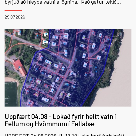
byrjuð að hleypa vatni á lögnina. Það getur tekið
einhverja stund að ná upp fullum þrýstingi hjá öllum.
29.07.2026
Uppfært 04.08 - Lokað fyrir heitt vatn í
Fellum og Hvömmum í Fellabæ
UPPFÆRT 04.08.2026 KL.18:10 Loka þarf fyrir heitt