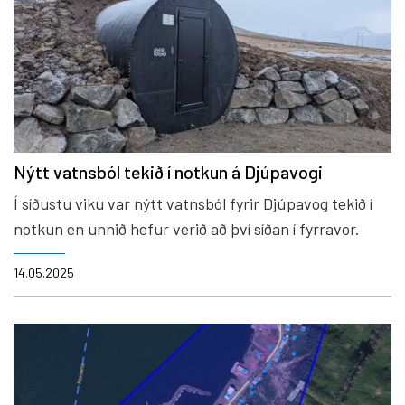
Nýtt vatnsból tekið í notkun á Djúpavogi
Í síðustu viku var nýtt vatnsból fyrir Djúpavog tekið í
notkun en unnið hefur verið að því síðan í fyrravor.
14.05.2025