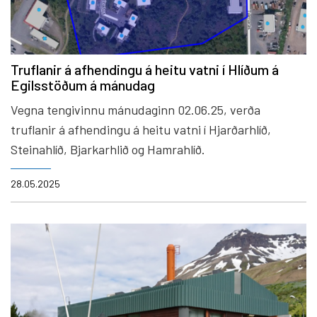
Truflanir á afhendingu á heitu vatni í Hlíðum á
Egilsstöðum á mánudag
Vegna tengivinnu mánudaginn 02.06.25, verða
truflanir á afhendingu á heitu vatni í Hjarðarhlíð,
Steinahlíð, Bjarkarhlið og Hamrahlíð.
28.05.2025