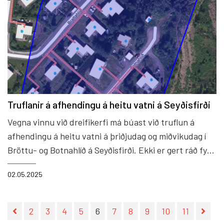
Truflanir á afhendingu á heitu vatni á Seyðisfirði
Vegna vinnu við dreifikerfi má búast við truflun á
afhendingu á heitu vatni á þriðjudag og miðvikudag í
Bröttu- og Botnahlíð á Seyðisfirði. Ekki er gert ráð fyrir
vatnsleysi eða að truflanir standi yfir í langan tíma í
02.05.2025
einu.
2
3
4
5
6
7
8
9
10
11