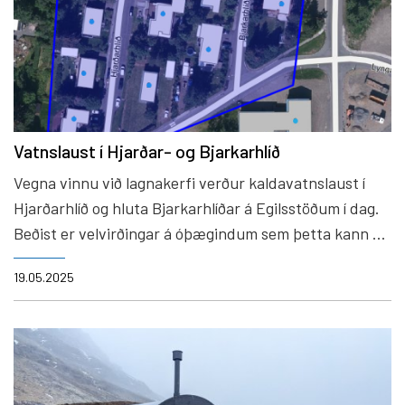
Vatnslaust í Hjarðar- og Bjarkarhlíð
Vegna vinnu við lagnakerfi verður kaldavatnslaust í
Hjarðarhlíð og hluta Bjarkarhlíðar á Egilsstöðum í dag.
Beðist er velvirðingar á óþægindum sem þetta kann að
valda
19.05.2025