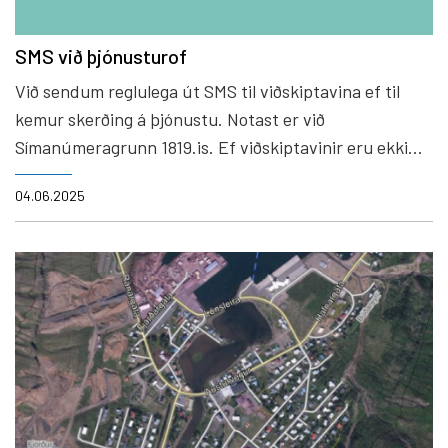
SMS við þjónusturof
Við sendum reglulega út SMS til viðskiptavina ef til
kemur skerðing á þjónustu. Notast er við
Símanúmeragrunn 1819.is. Ef viðskiptavinir eru ekki
skráðir með símanúmer eða rétt heimilisfang hjá 1819.is
04.06.2025
þá er hægt að senda okkur upplýsingar í gegnum
formið hér fyrir neðan.