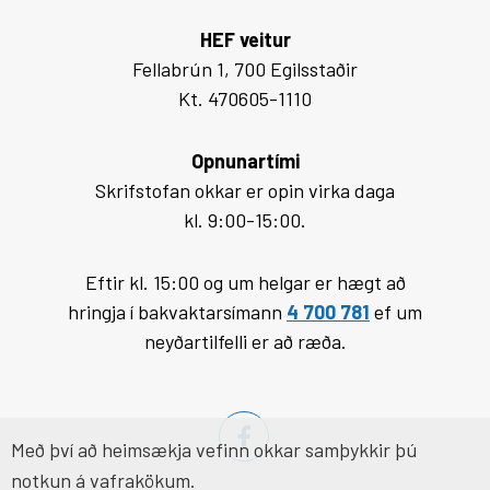
HEF veitur
Fellabrún 1, 700 Egilsstaðir
Kt. 470605-1110
Opnunartími
Skrifstofan okkar er opin virka daga
kl. 9:00-15:00.
Eftir kl. 15:00 og um helgar er hægt að
hringja í bakvaktarsímann
4 700 781
ef um
neyðartilfelli er að ræða.
Með því að heimsækja vefinn okkar samþykkir þú
notkun á vafrakökum.