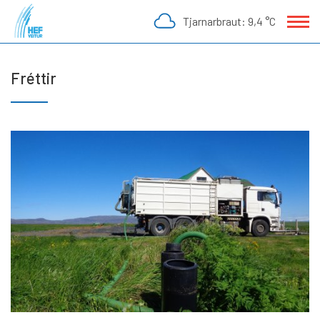
Fara
Tjarnarbraut:
9,4 °C
í
efni
Fréttir