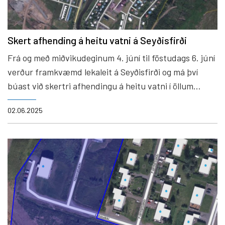
Skert afhending á heitu vatni á Seyðisfirði
Frá og með miðvikudeginum 4. júní til föstudags 6. júní
verður framkvæmd lekaleit á Seyðisfirði og má því
búast við skertri afhendingu á heitu vatni í öllum
bænum yfir þann tíma.
02.06.2025