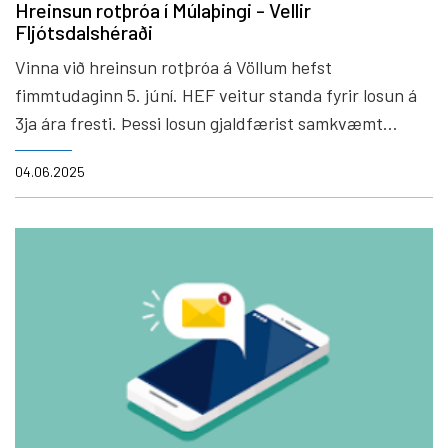
Hreinsun rotþróa í Múlaþingi - Vellir
Fljótsdalshéraði
Vinna við hreinsun rotþróa á Völlum hefst
fimmtudaginn 5. júní. HEF veitur standa fyrir losun á
3ja ára fresti. Þessi losun gjaldfærist samkvæmt
gjaldskrá HEF veitna.
04.06.2025