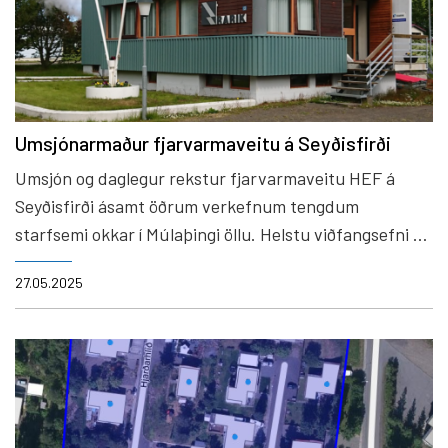
Umsjónarmaður fjarvarmaveitu á Seyðisfirði
Umsjón og daglegur rekstur fjarvarmaveitu HEF á
Seyðisfirði ásamt öðrum verkefnum tengdum
starfsemi okkar í Múlaþingi öllu. Helstu viðfangsefni og
ábyrgð: - Daglegur rekstur fjarvarmaveitu á
27.05.2025
Seyðisfirði. - Viðhald og eftirlit með dreifikerfi, dælu-
og hreinsistöðvum. - Vinna við nýlagnir, endurnýjun,
viðhald og rekstur allra veitukerfa fyrirtækisins.