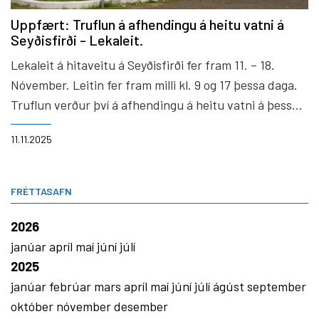
Uppfært: Truflun á afhendingu á heitu vatni á
Seyðisfirði - Lekaleit.
Lekaleit á hitaveitu á Seyðisfirði fer fram 11. – 18.
Nóvember. Leitin fer fram milli kl. 9 og 17 þessa daga.
Truflun verður því á afhendingu á heitu vatni á þessu
tímabili. Lekaleit fer þannig fram að lokað er fyrir
11.11.2025
ákveðnar götur eða hverfi og síðan gerðar mælingar til
að útiloka leka. Það er því miður þannig að ekki er
hægt að segja nákvæmlega hvar og hvenær truflanir
FRÉTTASAFN
verða.
2026
janúar
apríl
maí
júní
júlí
2025
janúar
febrúar
mars
apríl
maí
júní
júlí
ágúst
september
október
nóvember
desember