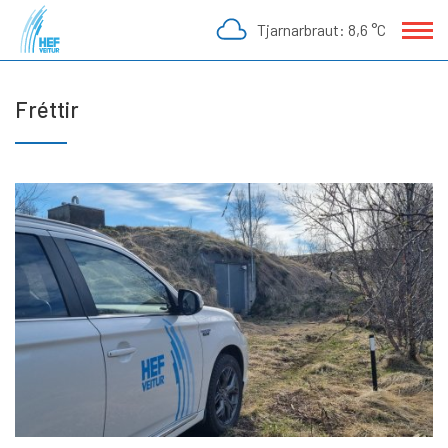
Fara
Tjarnarbraut:
8,6 °C
í
efni
Fréttir