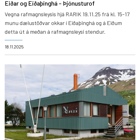
Eiðar og Eiðaþinghá - Þjónusturof
Vegna rafmagnsleysis hjá RARIK 19.11.25 frá kl. 15-17
munu dælustöðvar okkar í Eiðaþinghá og á Eiðum
detta út á meðan á rafmagnsleysi stendur.
18.11.2025