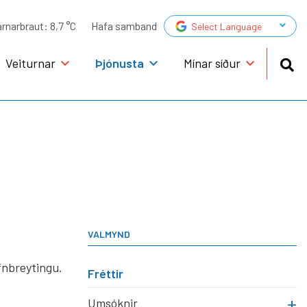
▼
arnarbraut:
8,7 °C
Hafa samband
Select Language
Veiturnar
Þjónusta
Mínar síður
GAGNAVEITA
Gagnaveita HEF veitna
Gjaldskrá
úlaþingi
Ráð vegna þjónusturofs
VALMYND
F veitna
afnbreytingu.
Fréttir
ur
Umsóknir