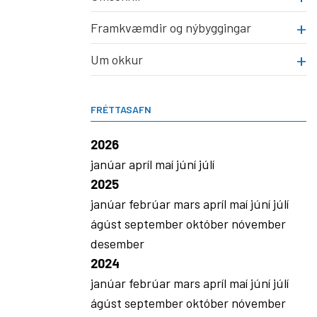
Framkvæmdir og nýbyggingar
Um okkur
FRÉTTASAFN
2026
janúar
apríl
maí
júní
júlí
2025
janúar
febrúar
mars
apríl
maí
júní
júlí
ágúst
september
október
nóvember
desember
2024
janúar
febrúar
mars
apríl
maí
júní
júlí
ágúst
september
október
nóvember