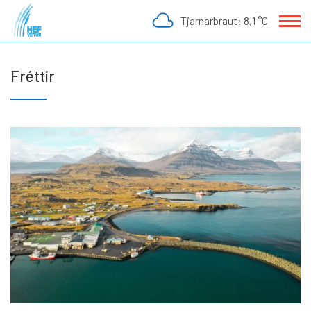
Fara
Tjarnarbraut:
8,1 °C
í
efni
Fréttir