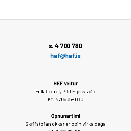
s. 4 700 780
hef@hef.is
HEF veitur
Fellabrún 1, 700 Egilsstaðir
Kt. 470605-1110
Opnunartími
Skrifstofan okkar er opin virka daga