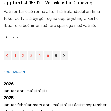
Uppfært kl. 15:02 - Vatnslaust á Djúpavogi
Vatn er farið að renna aftur frá Búlandsdal en tíma
tekur að fylla á byrgðir og ná upp þrýstingi á kerfið.
Íbúar eru beðnir um að fara sparlega með vatnið.
04.01.2025
1
2
3
4
5
6
FRÉTTASAFN
2026
janúar
apríl
maí
júní
júlí
2025
janúar
febrúar
mars
apríl
maí
júní
júlí
ágúst
september