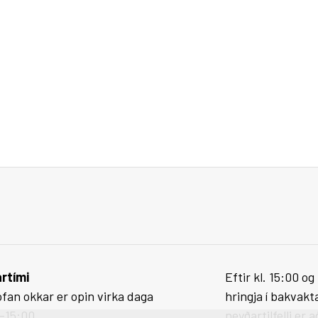
Stefnur HEF veitna
rtími
Eftir kl. 15:00 o
ofan okkar er opin virka daga
hringja í bakvak
0-15:00.
neyðartilfelli er 