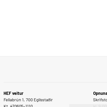
HEF veitur
Opnuna
Fellabrún 1, 700 Egilsstaðir
Skrifst
Kt. 470605-1110
kl. 9:0