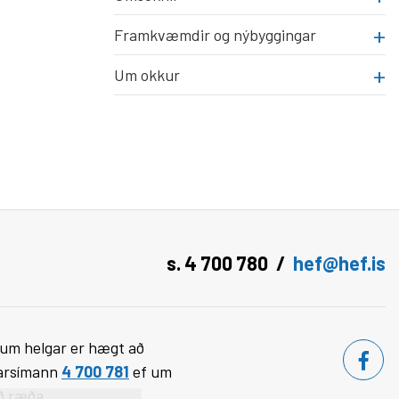
Framkvæmdir og nýbyggingar
Um okkur
s. 4 700 780
hef@hef.is
g um helgar er hægt að
tarsímann
4 700 781
ef um
að ræða.