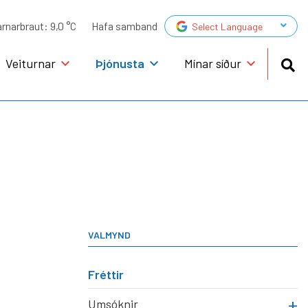
▼
arnarbraut:
9,0 °C
Hafa samband
Select Language
Veiturnar
Þjónusta
Mínar síður
GAGNAVEITA
Gagnaveita HEF veitna
Gjaldskrá
úlaþingi
Ráð vegna þjónusturofs
VALMYND
F veitna
Fréttir
ur
Umsóknir