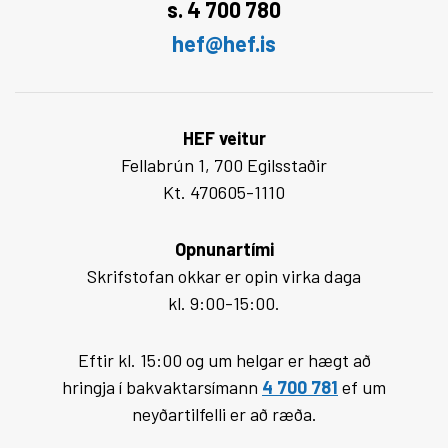
s. 4 700 780
hef@hef.is
HEF veitur
Fellabrún 1, 700 Egilsstaðir
Kt. 470605-1110
Opnunartími
Skrifstofan okkar er opin virka daga
kl. 9:00-15:00.
Eftir kl. 15:00 og um helgar er hægt að
hringja í bakvaktarsímann
4 700 781
ef um
neyðartilfelli er að ræða.