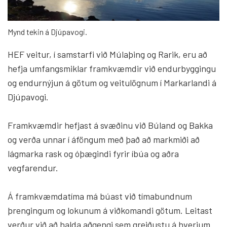
Mynd tekin á Djúpavogi.
HEF veitur, í samstarfi við Múlaþing og Rarik, eru að
hefja umfangsmiklar framkvæmdir við endurbyggingu
og endurnýjun á götum og veitulögnum í Markarlandi á
Djúpavogi.
Framkvæmdir hefjast á svæðinu við Búland og Bakka
og verða unnar í áföngum með það að markmiði að
lágmarka rask og óþægindi fyrir íbúa og aðra
vegfarendur.
Á framkvæmdatíma má búast við tímabundnum
þrengingum og lokunum á viðkomandi götum. Leitast
verður við að halda aðgengi sem greiðustu á hverjum