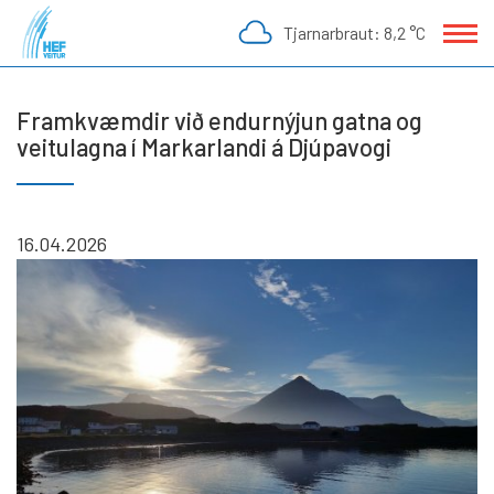
Fara
Tjarnarbraut:
8,2 °C
í
efni
Framkvæmdir við endurnýjun gatna og
veitulagna í Markarlandi á Djúpavogi
16.04.2026