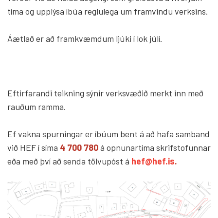
tíma og upplýsa íbúa reglulega um framvindu verksins.
Áætlað er að framkvæmdum ljúki í lok júlí.
Eftirfarandi teikning sýnir verksvæðið merkt inn með
rauðum ramma.
Ef vakna spurningar er íbúum bent á að hafa samband
við HEF í síma
4 700 780
á opnunartíma skrifstofunnar
eða með því að senda tölvupóst á
hef@hef.is
.