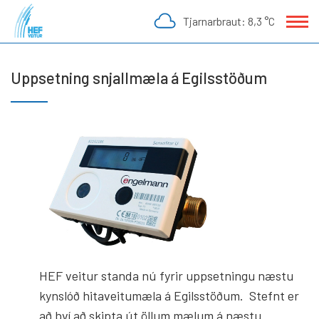
Fara
Tjarnarbraut:
8,3 °C
í
efni
Uppsetning snjallmæla á Egilsstöðum
HEF veitur standa nú fyrir uppsetningu næstu
kynslóð hitaveitumæla á Egilsstöðum. Stefnt er
að því að skipta út öllum mælum á næstu