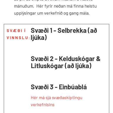
mánuðum. Hér fyrir neðan má finna helstu
upplýsingar um verkefnið og gang mála.
Svæði 1 - Selbrekka (að
SVÆÐI Í
ljúka)
VINNSLU:
Svæði 2 - Kelduskógar &
Litluskógar (að ljúka)
Svæði 3 - Einbúablá
Hér má sjá svæðaskiptingu
verkefnisins